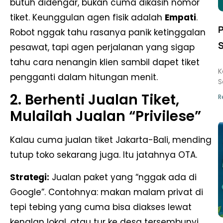
butuh didengar, bukan cuma dikasih nomor
tiket. Keunggulan agen fisik adalah
Empati
.
P
Robot nggak tahu rasanya panik ketinggalan
S
pesawat, tapi agen perjalanan yang sigap

tahu cara nenangin klien sambil dapet tiket
K
pengganti dalam hitungan menit.
S
2. Berhenti Jualan Tiket,
R
Mulailah Jualan “Privilese”
Kalau cuma jualan tiket Jakarta-Bali, mending
tutup toko sekarang juga. Itu jatahnya OTA.
Strategi:
Jualan paket yang “nggak ada di
Google”. Contohnya: makan malam privat di
tepi tebing yang cuma bisa diakses lewat
kenalan lokal, atau tur ke desa tersembunyi