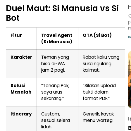
Duel Maut: Si Manusia vs Si
H
Bot

p
m
Fitur
Travel Agent
OTA (Si Bot)
R
(Si Manusia)
Karakter
Teman yang
Robot kaku yang
bisa di-WA
suka ngulang
jam 2 pagi.
kalimat.
Solusi
“Tenang Pak,
“Silakan upload
Masalah
saya urus
bukti dalam
sekarang.”
format PDF.”
Itinerary
Custom,
Generik, kayak
I
sesuai selera
menu warteg.
lidah.
B