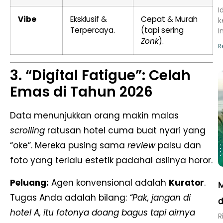
I
Vibe
Eksklusif &
Cepat & Murah
k
Terpercaya.
(tapi sering
I
Zonk
).
R
3. “Digital Fatigue”: Celah
Emas di Tahun 2026
Data menunjukkan orang makin malas
scrolling
ratusan hotel cuma buat nyari yang
“oke”. Mereka pusing sama
review
palsu dan
foto yang terlalu estetik padahal aslinya horor.
Peluang:
Agen konvensional adalah
Kurator
.
M
Tugas Anda adalah bilang:
“Pak, jangan di
d
hotel A, itu fotonya doang bagus tapi airnya
R