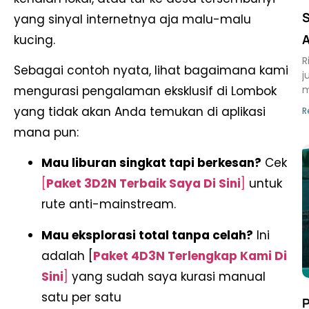
S
yang sinyal internetnya aja malu-malu
kucing.
R
Sebagai contoh nyata, lihat bagaimana kami
j
m
mengurasi pengalaman eksklusif di Lombok
yang tidak akan Anda temukan di aplikasi
R
mana pun:
Mau liburan singkat tapi berkesan?
Cek
[
Paket 3D2N Terbaik Saya Di Sini
]
untuk
rute anti-mainstream.
Mau eksplorasi total tanpa celah?
Ini
adalah [
Paket 4D3N Terlengkap Kami Di
Sini
]
yang sudah saya kurasi manual
satu per satu
P