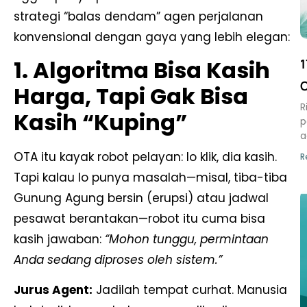
strategi “balas dendam” agen perjalanan
konvensional dengan gaya yang lebih elegan:
1. Algoritma Bisa Kasih
1
Harga, Tapi Gak Bisa
R
Kasih “Kuping”
p
a
OTA itu kayak robot pelayan: lo klik, dia kasih.
R
Tapi kalau lo punya masalah—misal, tiba-tiba
Gunung Agung bersin (erupsi) atau jadwal
pesawat berantakan—robot itu cuma bisa
kasih jawaban:
“Mohon tunggu, permintaan
Anda sedang diproses oleh sistem.”
Jurus Agent:
Jadilah tempat curhat. Manusia