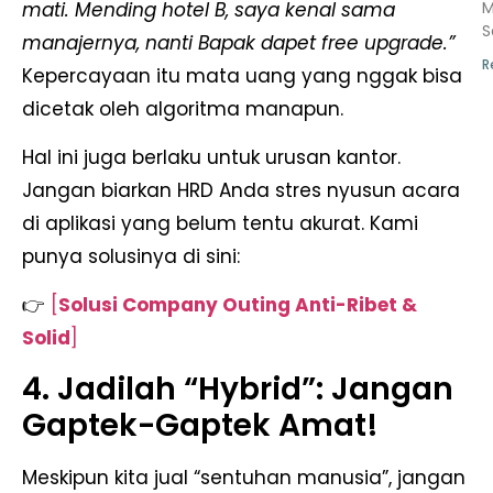
mati. Mending hotel B, saya kenal sama
M
S
manajernya, nanti Bapak dapet free upgrade.”
R
Kepercayaan itu mata uang yang nggak bisa
dicetak oleh algoritma manapun.
Hal ini juga berlaku untuk urusan kantor.
Jangan biarkan HRD Anda stres nyusun acara
di aplikasi yang belum tentu akurat. Kami
punya solusinya di sini:
👉
[
Solusi Company Outing Anti-Ribet &
Solid
]
4. Jadilah “Hybrid”: Jangan
Gaptek-Gaptek Amat!
Meskipun kita jual “sentuhan manusia”, jangan