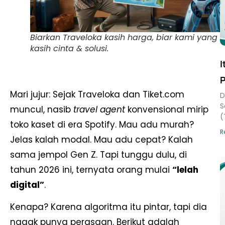
Biarkan Traveloka kasih harga, biar kami yang
kasih cinta & solusi.
I
P
Mari jujur: Sejak Traveloka dan Tiket.com
D
S
muncul, nasib
travel agent
konvensional mirip
(
toko kaset di era Spotify. Mau adu murah?
R
Jelas kalah modal. Mau adu cepat? Kalah
sama jempol Gen Z. Tapi tunggu dulu, di
tahun 2026 ini, ternyata orang mulai
“lelah
digital”
.
Kenapa? Karena algoritma itu pintar, tapi dia
nggak punya perasaan. Berikut adalah