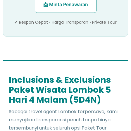
📩 Minta Penawaran
✔ Respon Cepat • Harga Transparan • Private Tour
Inclusions & Exclusions
Paket Wisata Lombok 5
Hari 4 Malam (5D4N)
Sebagai travel agent Lombok terpercaya, kami
menyajikan transparansi penuh tanpa biaya
tersembunyi untuk seluruh opsi Paket Tour