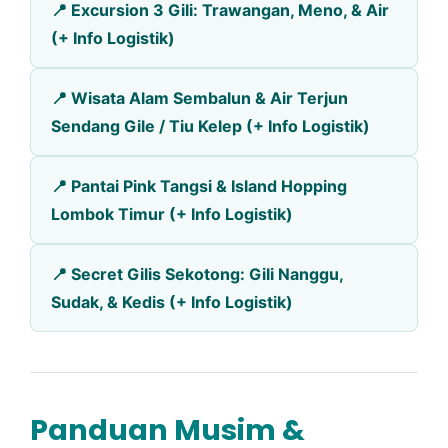
📍 Excursion 3 Gili: Trawangan, Meno, & Air
(+ Info Logistik)
📍 Wisata Alam Sembalun & Air Terjun
Sendang Gile / Tiu Kelep (+ Info Logistik)
📍 Pantai Pink Tangsi & Island Hopping
Lombok Timur (+ Info Logistik)
📍 Secret Gilis Sekotong: Gili Nanggu,
Sudak, & Kedis (+ Info Logistik)
Panduan Musim &