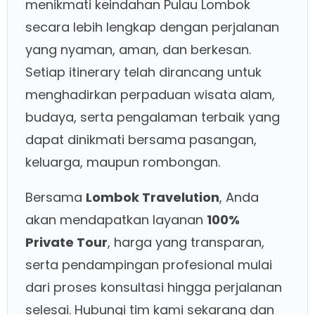
menikmati keindahan Pulau Lombok
secara lebih lengkap dengan perjalanan
yang nyaman, aman, dan berkesan.
Setiap itinerary telah dirancang untuk
menghadirkan perpaduan wisata alam,
budaya, serta pengalaman terbaik yang
dapat dinikmati bersama pasangan,
keluarga, maupun rombongan.
Bersama
Lombok Travelution
, Anda
akan mendapatkan layanan
100%
Private Tour
, harga yang transparan,
serta pendampingan profesional mulai
dari proses konsultasi hingga perjalanan
selesai. Hubungi tim kami sekarang dan