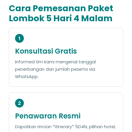
Cara Pemesanan Paket
Lombok 5 Hari 4 Malam
1
Konsultasi Gratis
Informed tim kami mengenai tanggal
penerbangan dan jumlah peserta via
WhatsApp.
2
Penawaran Resmi
Dapatkan rincian *itinerary* 5D4N, pilihan hotel,