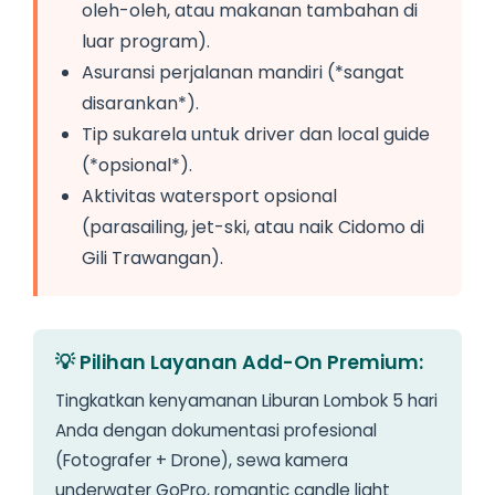
oleh-oleh, atau makanan tambahan di
luar program).
Asuransi perjalanan mandiri (*sangat
disarankan*).
Tip sukarela untuk driver dan local guide
(*opsional*).
Aktivitas watersport opsional
(parasailing, jet-ski, atau naik Cidomo di
Gili Trawangan).
💡 Pilihan Layanan Add-On Premium:
Tingkatkan kenyamanan Liburan Lombok 5 hari
Anda dengan dokumentasi profesional
(Fotografer + Drone), sewa kamera
underwater GoPro, romantic candle light