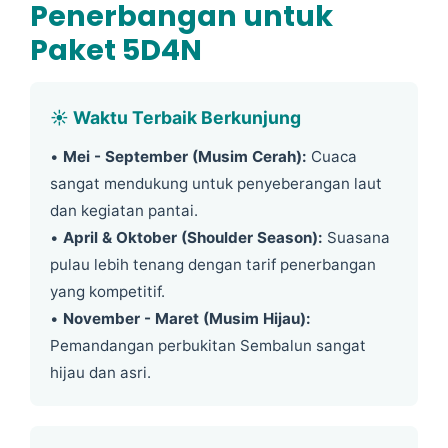
Penerbangan untuk
Paket 5D4N
☀️ Waktu Terbaik Berkunjung
•
Mei - September (Musim Cerah):
Cuaca
sangat mendukung untuk penyeberangan laut
dan kegiatan pantai.
•
April & Oktober (Shoulder Season):
Suasana
pulau lebih tenang dengan tarif penerbangan
yang kompetitif.
•
November - Maret (Musim Hijau):
Pemandangan perbukitan Sembalun sangat
hijau dan asri.