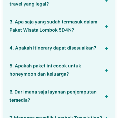
travel yang legal?
3. Apa saja yang sudah termasuk dalam
+
Paket Wisata Lombok 5D4N?
+
4. Apakah itinerary dapat disesuaikan?
5. Apakah paket ini cocok untuk
+
honeymoon dan keluarga?
6. Dari mana saja layanan penjemputan
+
tersedia?
+
7. Mengapa memilih Lombok Travelution?