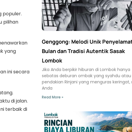
g populer.
 pilihan
Genggong: Melodi Unik Penyelama
 menawarkan
Bulan dan Tradisi Autentik Sasak
ak yang
Lombok
Jika Anda berpikir hiburan di Lombok hanya
an ini secara
sebatas deburan ombak yang syahdu atau
pendakian Rinjani yang menguras keringat
Anda
atang.
Read More »
tu di jalan.
 terbaik di