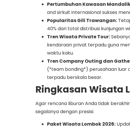
Pertumbuhan Kawasan Mandalik
and sirkuit internasional sukses men
Popularitas Gili Trawangan:
Tetap
40% dari total distribusi kunjungan wi
Tren Wisata Private Tour:
Sebanyak
kendaraan privat terpadu guna menj
waktu kaku.
Tren Company Outing dan Gather
(*team bonding*) perusahaan luar d
terpadu berskala besar.
Ringkasan Wisata 
Agar rencana liburan Anda tidak berakh
segalanya dengan presisi:
Paket Wisata Lombok 2026:
Update