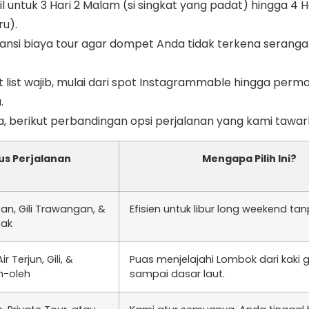
il untuk 3 Hari 2 Malam (si singkat yang padat) hingga 4 
ru).
nsi biaya tour agar dompet Anda tidak terkena seranga
 list wajib, mulai dari spot Instagrammable hingga perm
.
ya, berikut perbandingan opsi perjalanan yang kami tawar
us Perjalanan
Mengapa Pilih Ini?
tan, Gili Trawangan, &
Efisien untuk libur long weekend tanp
sak
r Terjun, Gili, &
Puas menjelajahi Lombok dari kaki
h-oleh
sampai dasar laut.