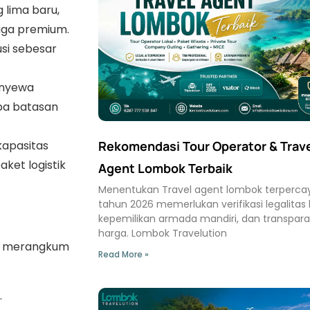
 lima baru,
raga premium.
si sebesar
enyewa
npa batasan
Rekomendasi Tour Operator & Trav
kapasitas
ket logistik
Agent Lombok Terbaik
Menentukan Travel agent lombok terpercay
tahun 2026 memerlukan verifikasi legalitas l
kepemilikan armada mandiri, dan transpara
harga. Lombok Travelution
ah merangkum
Read More »
.