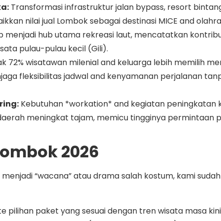
a:
Transformasi infrastruktur jalan bypass, resort bintang
aikkan nilai jual Lombok sebagai destinasi MICE and olah
 menjadi hub utama rekreasi laut, mencatatkan kontribu
sata pulau-pulau kecil (Gili).
 72% wisatawan milenial and keluarga lebih memilih m
aga fleksibilitas jadwal and kenyamanan perjalanan ta
ing:
Kebutuhan *workation* and kegiatan peningkatan 
aerah meningkat tajam, memicu tingginya permintaan pa
Lombok 2026
ir menjadi “wacana” atau drama salah kostum, kami sud
 pilihan paket yang sesuai dengan tren wisata masa kini