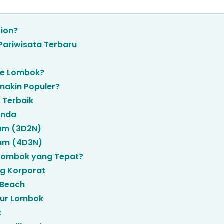
ion?
Pariwisata Terbaru
ke Lombok?
akin Populer?
 Terbaik
Anda
lam (3D2N)
lam (4D3N)
 Lombok yang Tepat?
g Korporat
k Beach
our Lombok
k