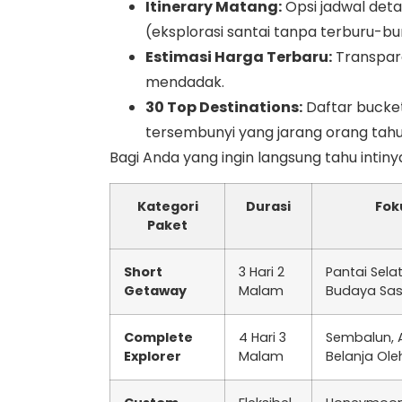
Itinerary Matang:
Opsi jadwal deta
(eksplorasi santai tanpa terburu-bu
Estimasi Harga Terbaru:
Transpara
mendadak.
30 Top Destinations:
Daftar bucket
tersembunyi yang jarang orang tahu
Bagi Anda yang ingin langsung tahu intin
Kategori
Durasi
Fok
Paket
Short
3 Hari 2
Pantai Sela
Getaway
Malam
Budaya Sa
Complete
4 Hari 3
Sembalun, Ai
Explorer
Malam
Belanja Ole