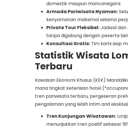
domestik maupun mancanegara.
Armada Pariwisata Nyaman:
Selu
kenyamanan maksimal selama perja
Private Tour Fleksibel:
Jadwal dan r
tanpa digabung dengan peserta lain
Konsultasi Gratis:
Tim kami siap m
Statistik Wisata L
Terbaru
Kawasan Ekonomi Khusus (KEK) Mandalika
mana tingkat keterisian hotel (*occupan
tren pariwisata terbaru, pergeseran pre
pengalaman yang lebih intim and eksklusi
Tren Kunjungan Wisatawan:
Lonj
menunjukkan tren positif sebesar 18