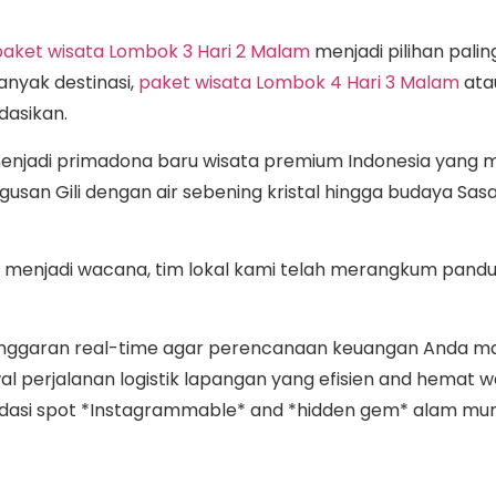
paket wisata Lombok 3 Hari 2 Malam
menjadi pilihan palin
banyak destinasi,
paket wisata Lombok 4 Hari 3 Malam
atau
dasikan.
 menjadi primadona baru wisata premium Indonesia yang
ugusan Gili dengan air sebening kristal hingga budaya Sas
r menjadi wacana, tim lokal kami telah merangkum pandu
anggaran real-time agar perencanaan keuangan Anda m
 perjalanan logistik lapangan yang efisien and hemat wak
si spot *Instagrammable* and *hidden gem* alam murni