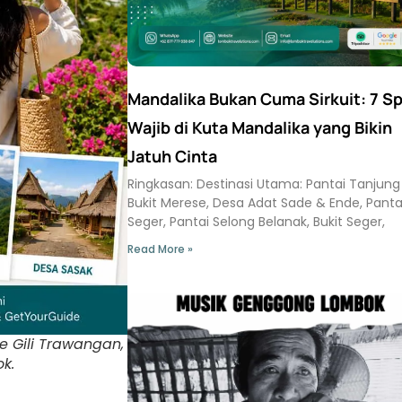
Mandalika Bukan Cuma Sirkuit: 7 S
Wajib di Kuta Mandalika yang Bikin
Jatuh Cinta
Ringkasan: Destinasi Utama: Pantai Tanjung
Bukit Merese, Desa Adat Sade & Ende, Panta
Seger, Pantai Selong Belanak, Bukit Seger,
Read More »
 Gili Trawangan,
k.