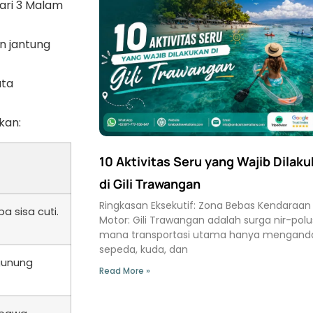
Hari 3 Malam
n jantung
ata
kan:
10 Aktivitas Seru yang Wajib Dilak
di Gili Trawangan
Ringkasan Eksekutif: Zona Bebas Kendaraan
a sisa cuti.
Motor: Gili Trawangan adalah surga nir-polus
mana transportasi utama hanya mengand
sepeda, kuda, dan
 gunung
Read More »