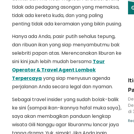
tidak ada pedagang asongan yang memaksa,
tidak ada kereta kuda, dan yang paling
penting tidak ada keramaian yang bikin pusing.
Hanya ada Anda, pasir putih sehalus tepung,
dan ribuan ikan yang siap menyambutmu bak
selebriti papan atas. Merencanakan liburan ke
sini kini jauh lebih mudah bersama
Tour
Operator & Travel Agent Lombok
Terpercaya
yang siap menyusun agenda
It
perjalanan Anda secara legal dan nyaman.
Pa
Sebagai travel insider yang sudah bolak-balik
De
De
ke sini (sampai ikan-ikannya hafal muka saya),
di 
saya akan membagikan panduan lengkap
Rea
wisata Gili Nanggu agar liburanmu lancar jaya
tanpa drama. Yuk, simak! Jika Anda ingin