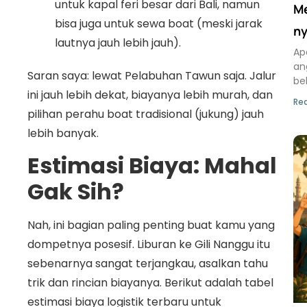
untuk kapal feri besar dari Bali, namun
Me
bisa juga untuk sewa boat (meski jarak
ny
lautnya jauh lebih jauh).
Ap
an
Saran saya: lewat Pelabuhan Tawun saja. Jalur
be
ini jauh lebih dekat, biayanya lebih murah, dan
Rea
pilihan perahu boat tradisional (jukung) jauh
lebih banyak.
Estimasi Biaya: Mahal
Gak Sih?
Nah, ini bagian paling penting buat kamu yang
dompetnya posesif. Liburan ke Gili Nanggu itu
sebenarnya sangat terjangkau, asalkan tahu
trik dan rincian biayanya. Berikut adalah tabel
estimasi biaya logistik terbaru untuk