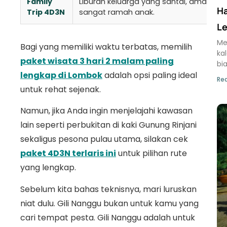
Family
Liburan keluarga yang santai, aman, da
Ha
Trip 4D3N
sangat ramah anak.
Le
Me
Bagi yang memiliki waktu terbatas, memilih
ka
paket wisata 3 hari 2 malam paling
bi
lengkap di Lombok
adalah opsi paling ideal
Rea
untuk rehat sejenak.
Namun, jika Anda ingin menjelajahi kawasan
lain seperti perbukitan di kaki Gunung Rinjani
sekaligus pesona pulau utama, silakan cek
paket 4D3N terlaris ini
untuk pilihan rute
yang lengkap.
Sebelum kita bahas teknisnya, mari luruskan
niat dulu. Gili Nanggu bukan untuk kamu yang
cari tempat pesta. Gili Nanggu adalah untuk