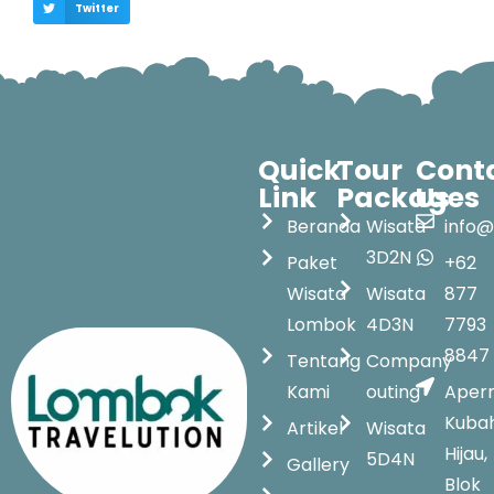
Twitter
Quick
Tour
Cont
Link
Packages
Us
Beranda
Wisata
info@
3D2N
Paket
+62
Wisata
Wisata
877
Lombok
4D3N
7793
8847
Tentang
Company
Kami
outing
Aper
Kuba
Artikel
Wisata
Hijau,
5D4N
Gallery
Blok