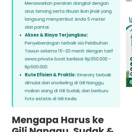
Rea
Menawarkan perairan dangkal dengan
arus tenang serta ribuan ikan jinak yang
langsung menyambut Anda 5 meter
dari pantai.
Akses & Biaya Terjangkau:
Penyeberangan terbaik via Pelabuhan
Tawun selama 15–20 menit dengan tarif
sewa private boat berkisar Rp350.000 -
Rp500.000.
Rute Efisien & Praktis:
Itinerary terbaik
dimulai dari snorkeling di Gili Nanggu,
makan siang di Gili Sudak, dan berburu
foto estetis di Gili Kedis.
Mengapa Harus ke
Gili Nanggu, Sudak &