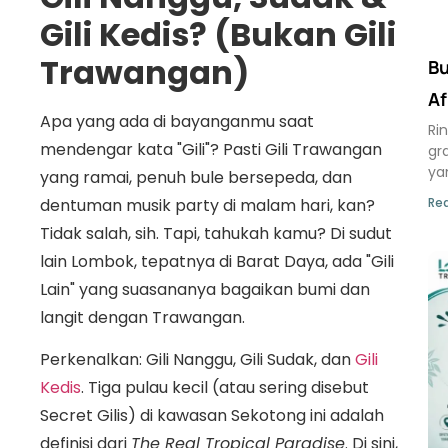
Gili Kedis? (Bukan Gili
Trawangan)
Bu
Af
Apa yang ada di bayanganmu saat
Ri
mendengar kata "Gili"? Pasti Gili Trawangan
gr
ya
yang ramai, penuh bule bersepeda, dan
dentuman musik party di malam hari, kan?
Rea
Tidak salah, sih. Tapi, tahukah kamu? Di sudut
lain Lombok, tepatnya di Barat Daya, ada "Gili
Lain" yang suasananya bagaikan bumi dan
langit dengan Trawangan.
Perkenalkan: Gili Nanggu, Gili Sudak, dan
Gili
Kedis
. Tiga pulau kecil (atau sering disebut
Secret Gilis) di kawasan Sekotong ini adalah
definisi dari
The Real Tropical Paradise
. Di sini,