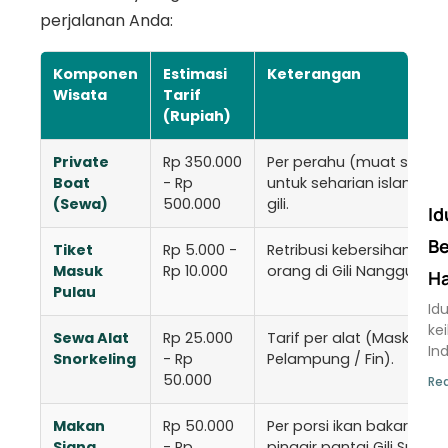
perjalanan Anda:
Komponen
Estimasi
Keterangan
Wisata
Tarif
(Rupiah)
Private
Rp 350.000
Per perahu (muat s.d 10 
Boat
- Rp
untuk seharian island ho
(Sewa)
500.000
gili.
Id
Be
Tiket
Rp 5.000 -
Retribusi kebersihan resm
Masuk
Rp 10.000
orang di Gili Nanggu.
H
Pulau
Id
ke
Sewa Alat
Rp 25.000
Tarif per alat (Masker & 
In
Snorkeling
- Rp
Pelampung / Fin).
50.000
Rea
Makan
Rp 50.000
Per porsi ikan bakar sega
Siang
- Rp
pinggir pantai Gili Sudak.