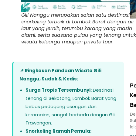
Gili Nanggu merupakan salah satu destinasi
snorkeling terbaik di Lombok Barat dengan air
laut yang jernih, terumbu karang yang masih
alami, serta suasana pulau yang tenang untuk
wisata keluarga maupun private tour.
📌 Ringkasan Panduan Wisata Gili
Nanggu, Sudak & Kedis:
Pe
Surga Tropis Tersembunyi:
Destinasi
Ke
tenang di Sekotong, Lombok Barat yang
Ba
bebas pedagang asongan dan
Def
keramaian, sangat berbeda dengan Gili
Su
Trawangan.
le
Snorkeling Ramah Pemula: