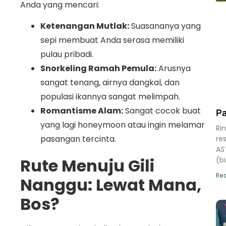
Anda yang mencari:
Ketenangan Mutlak:
Suasananya yang
sepi membuat Anda serasa memiliki
pulau pribadi.
Snorkeling Ramah Pemula:
Arusnya
sangat tenang, airnya dangkal, dan
populasi ikannya sangat melimpah.
Romantisme Alam:
Sangat cocok buat
Pa
yang lagi honeymoon atau ingin melamar
Ri
pasangan tercinta.
re
AS
Rute Menuju Gili
(b
Rea
Nanggu: Lewat Mana,
Bos?