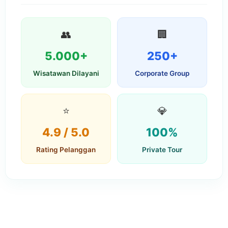
👥
🏢
5.000+
250+
Wisatawan Dilayani
Corporate Group
⭐
💎
4.9 / 5.0
100%
Rating Pelanggan
Private Tour