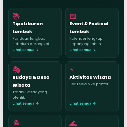
📚
📅
Tips Liburan
Event & Festival
Lombok
Lombok
Panduan lengkap
Kalender lengkap
sebelum berangkat
sepanjang tahun
Lihat semua →
Lihat semua →
🎭
⚡
Budaya & Desa
Aktivitas Wisata
Seru selain ke pantai
Wisata
Tradisi Sasak yang
otentik
Lihat semua →
Lihat semua →
🏝️
🌊