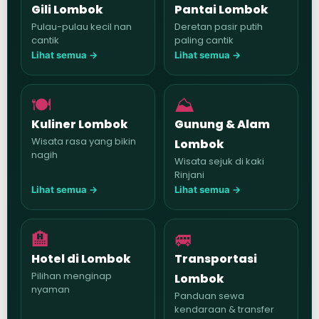
Gili Lombok
Pantai Lombok
Pulau-pulau kecil nan
Deretan pasir putih
cantik
paling cantik
Lihat semua →
Lihat semua →
🍽️
⛰️
Kuliner Lombok
Gunung & Alam
Wisata rasa yang bikin
Lombok
nagih
Wisata sejuk di kaki
Rinjani
Lihat semua →
Lihat semua →
🏨
🚐
Hotel di Lombok
Transportasi
Pilihan menginap
Lombok
nyaman
Panduan sewa
kendaraan & transfer