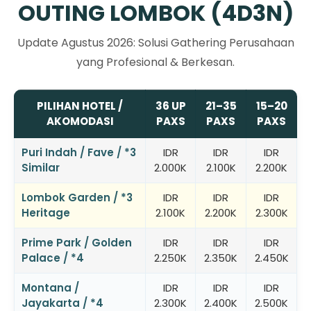
OUTING LOMBOK (4D3N)
Update Agustus 2026: Solusi Gathering Perusahaan
yang Profesional & Berkesan.
PILIHAN HOTEL /
36 UP
21–35
15–20
AKOMODASI
PAXS
PAXS
PAXS
Puri Indah / Fave / *3
IDR
IDR
IDR
Similar
2.000K
2.100K
2.200K
Lombok Garden / *3
IDR
IDR
IDR
Heritage
2.100K
2.200K
2.300K
Prime Park / Golden
IDR
IDR
IDR
Palace / *4
2.250K
2.350K
2.450K
Montana /
IDR
IDR
IDR
Jayakarta / *4
2.300K
2.400K
2.500K