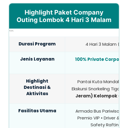
Highlight Paket Company
Outing Lombok 4 Hari 3 Malam
```
Durasi Program
4 Hari 3 Malam (4D3
Jenis Layanan
100% Private Corporat
In
Highlight
Pantai Kuta Mandalika • 
Destinasi &
Ekskursi Snorkeling Tiga Gili
Aktivitas
Jeram) Kelompok
• Pu
Fasilitas Utama
Armada Bus Pariwisata T
Premio VIP • Driver & Tou
Safety Rafting L