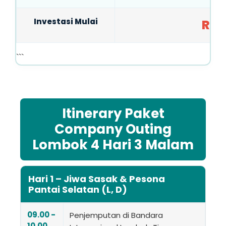
Investasi Mulai
Rp 
```
Itinerary Paket
Company Outing
Lombok 4 Hari 3 Malam
Hari 1 – Jiwa Sasak & Pesona
Pantai Selatan (L, D)
09.00 -
Penjemputan di Bandara
10.00