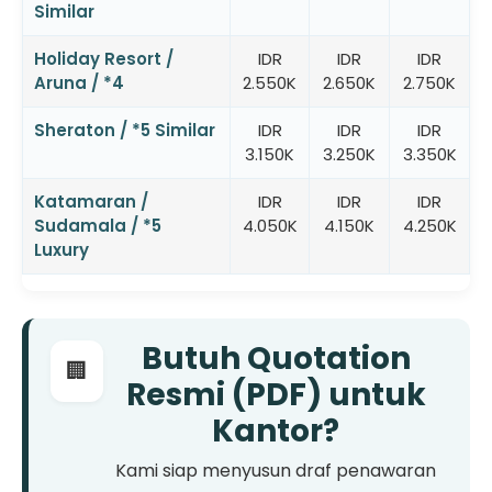
Similar
Holiday Resort /
IDR
IDR
IDR
Aruna / *4
2.550K
2.650K
2.750K
Sheraton / *5 Similar
IDR
IDR
IDR
3.150K
3.250K
3.350K
Katamaran /
IDR
IDR
IDR
Sudamala / *5
4.050K
4.150K
4.250K
Luxury
Butuh Quotation
🏢
Resmi (PDF) untuk
Kantor?
Kami siap menyusun draf penawaran