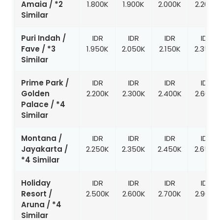
Amaia / *2
1.800K
1.900K
2.000K
2.200K
Similar
Puri Indah /
IDR
IDR
IDR
IDR
Fave / *3
1.950K
2.050K
2.150K
2.350K
Similar
Prime Park /
IDR
IDR
IDR
IDR
Golden
2.200K
2.300K
2.400K
2.600K
Palace / *4
Similar
Montana /
IDR
IDR
IDR
IDR
Jayakarta /
2.250K
2.350K
2.450K
2.650K
*4 Similar
Holiday
IDR
IDR
IDR
IDR
Resort /
2.500K
2.600K
2.700K
2.900K
Aruna / *4
Similar