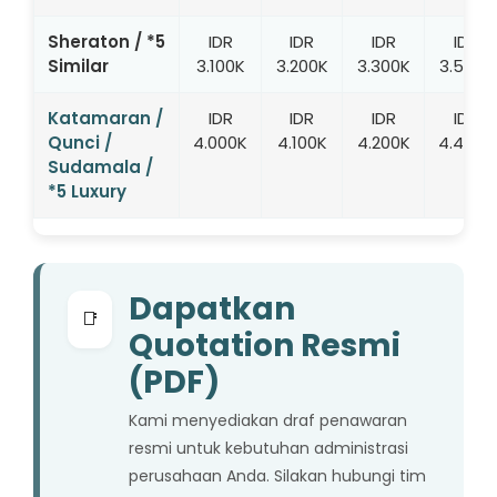
Sheraton / *5
IDR
IDR
IDR
IDR
Similar
3.100K
3.200K
3.300K
3.500K
Katamaran /
IDR
IDR
IDR
IDR
Qunci /
4.000K
4.100K
4.200K
4.400K
Sudamala /
*5 Luxury
Dapatkan
📑
Quotation Resmi
(PDF)
Kami menyediakan draf penawaran
resmi untuk kebutuhan administrasi
perusahaan Anda. Silakan hubungi tim