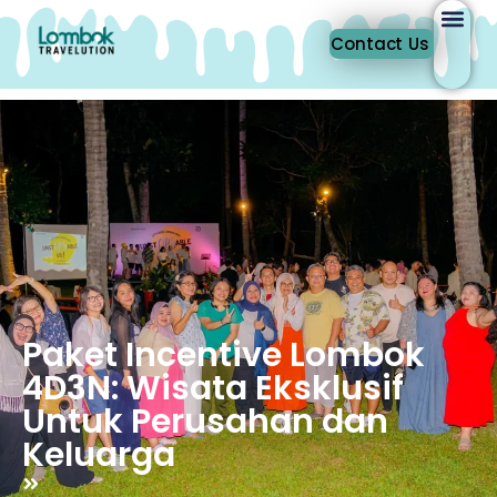
Contact Us
Paket Incentive Lombok
4D3N: Wisata Eksklusif
Untuk Perusahan dan
Keluarga