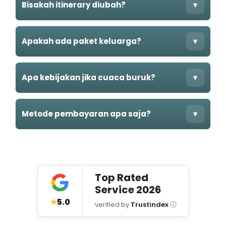
Bisakah itinerary diubah?
▾
Apakah ada paket keluarga?
▾
Apa kebijakan jika cuaca buruk?
▾
Metode pembayaran apa saja?
▾
Top Rated
Service
2026
★
5.0
verified by
Trustindex
ⓘ