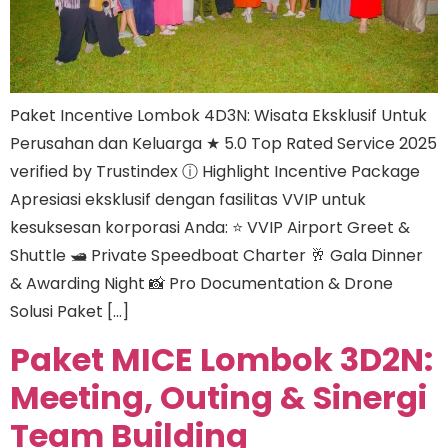
Paket Incentive Lombok 4D3N: Wisata Eksklusif Untuk
Perusahan dan Keluarga ★ 5.0 Top Rated Service 2025
verified by Trustindex ⓘ Highlight Incentive Package
Apresiasi eksklusif dengan fasilitas VVIP untuk
kesuksesan korporasi Anda: ⭐ VVIP Airport Greet &
Shuttle 🛥️ Private Speedboat Charter 🥂 Gala Dinner
& Awarding Night 📸 Pro Documentation & Drone
Solusi Paket […]
Paket MICE Lombok 3D2N:
Meeting, Outing & Sinergi
Team Building