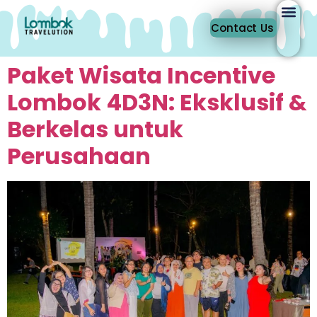
Contact Us
Paket Wisata Incentive
Lombok 4D3N: Eksklusif &
Berkelas untuk
Perusahaan