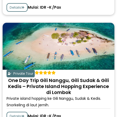
Mulai: IDR -K /Pax
Details
Private Tour
One Day Trip Gili Nanggu, Gili Sudak & Gili
Kedis – Private Island Hopping Experience
di Lombok
Private island hopping ke Gili Nanggu, Sudak & Kedis.
Snorkeling di laut jernih.
Mulai: IDR -K /Pax
Details