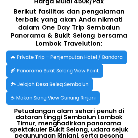
Harga Mulai 450k/Pax
Berikut fasilitas dan pengalaman
terbaik yang akan Anda nikmati
dalam One Day Trip Sembalun
Panorama & Bukit Selong bersama
Lombok Travelution:
🚗 Private Trip – Penjemputan Hotel / Bandara
🌾 Panorama Bukit Selong View Point
🏞️ Jelajah Desa Beleq Sembalun
☕ Makan Siang View Gunung Rinjani
Petualangan alam sehari penuh di
dataran tinggi Sembalun Lombok
Timur, menghadirkan panorama
spektakuler Bukit Selong, udara sejuk
pegunungan Rinjani, serta pesona