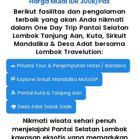
Harga Mulai IDR 300k/Pax
Berikut fasilitas dan pengalaman
terbaik yang akan Anda nikmati
dalam One Day Trip Pantai Selatan
Lombok Tanjung Aan, Kuta, Sirkuit
Mandalika & Desa Adat bersama
Lombok Travelution:
🚗 Private Tour & Penjemputan Hotel / Bandara
🏁 Explore Sirkuit Mandalika MotoGP
🏝️ Pantai Kuta & Tanjung Aan
🏘️ Desa Adat Sasak Sade
Nikmati wisata sehari penuh
menjelajahi Pantai Selatan Lombok
kawasan eksotis yang memadukan