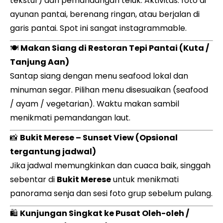
tekstur) dan pemandangan teluk. Aktivitas: foto di
ayunan pantai, berenang ringan, atau berjalan di
garis pantai. Spot ini sangat instagrammable.
🍽️
Makan Siang di Restoran Tepi Pantai (Kuta /
Tanjung Aan)
Santap siang dengan menu seafood lokal dan
minuman segar. Pilihan menu disesuaikan (seafood
/ ayam / vegetarian). Waktu makan sambil
menikmati pemandangan laut.
📸
Bukit Merese – Sunset View (Opsional
tergantung jadwal)
Jika jadwal memungkinkan dan cuaca baik, singgah
sebentar di
Bukit Merese
untuk menikmati
panorama senja dan sesi foto grup sebelum pulang.
🛍️
Kunjungan Singkat ke Pusat Oleh-oleh /