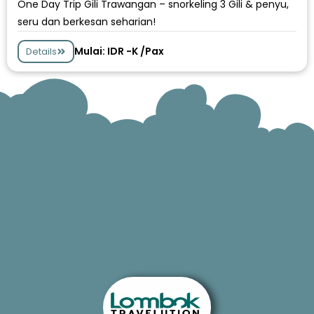
One Day Trip Gili Trawangan – snorkeling 3 Gili & penyu,
seru dan berkesan seharian!
Mulai: IDR -K /Pax
Details