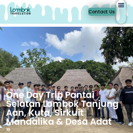
Contact Us
One Day Trip Pantai
Selatan Lombok Tanjung
Aan, Kuta, Sirkuit
Mandalika & Desa Adat