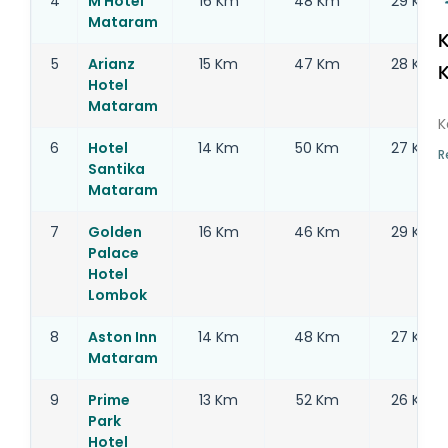
4
M Hotel
16 Km
48 Km
29 Km
Mataram
K
5
Arianz
15 Km
47 Km
28 Km
K
Hotel

Mataram
K
6
Hotel
14 Km
50 Km
27 Km
R
Santika
Mataram
7
Golden
16 Km
46 Km
29 Km
Palace
Hotel
Lombok
8
Aston Inn
14 Km
48 Km
27 Km
Mataram
9
Prime
13 Km
52 Km
26 Km
Park
Hotel