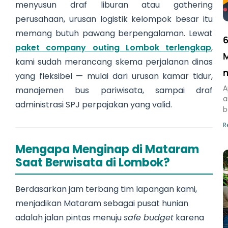
menyusun draf liburan atau gathering
perusahaan, urusan logistik kelompok besar itu
memang butuh pawang berpengalaman. Lewat
6
paket company outing Lombok terlengkap
,
M
kami sudah merancang skema perjalanan dinas
n
yang fleksibel — mulai dari urusan kamar tidur,
A
manajemen bus pariwisata, sampai draf
a
administrasi SPJ perpajakan yang valid.
b
R
Mengapa Menginap di Mataram
Saat Berwisata di Lombok?
Berdasarkan jam terbang tim lapangan kami,
menjadikan Mataram sebagai pusat hunian
adalah jalan pintas menuju
safe budget
karena