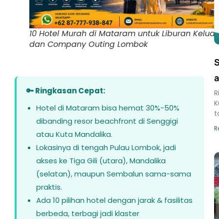
10 Hotel Murah di Mataram untuk Liburan Kelua
dan Company Outing Lombok
S
a
🔑 Ringkasan Cepat:
R
K
Hotel di Mataram bisa hemat 30%-50%
t
dibanding resor beachfront di Senggigi
R
atau Kuta Mandalika.
Lokasinya di tengah Pulau Lombok, jadi
akses ke Tiga Gili (utara), Mandalika
(selatan), maupun Sembalun sama-sama
praktis.
Ada 10 pilihan hotel dengan jarak & fasilitas
berbeda, terbagi jadi klaster