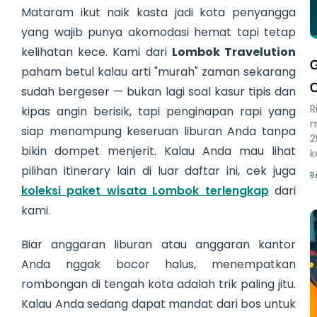
Mataram ikut naik kasta jadi kota penyangga
yang wajib punya akomodasi hemat tapi tetap
kelihatan kece. Kami dari
Lombok Travelution
G
paham betul kalau arti "murah" zaman sekarang
O
sudah bergeser — bukan lagi soal kasur tipis dan
R
kipas angin berisik, tapi penginapan rapi yang
m
siap menampung keseruan liburan Anda tanpa
2
bikin dompet menjerit. Kalau Anda mau lihat
k
pilihan itinerary lain di luar daftar ini, cek juga
R
koleksi paket wisata Lombok terlengkap
dari
kami.
Biar anggaran liburan atau anggaran kantor
Anda nggak bocor halus, menempatkan
rombongan di tengah kota adalah trik paling jitu.
Kalau Anda sedang dapat mandat dari bos untuk