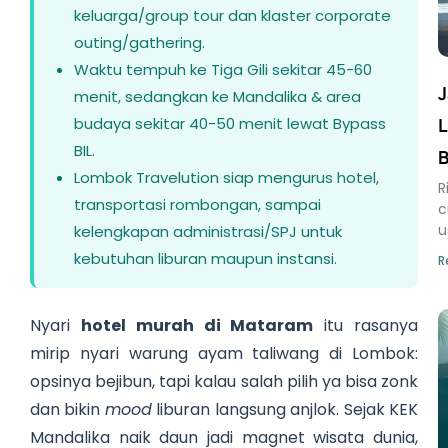
keluarga/group tour dan klaster corporate
outing/gathering.
Waktu tempuh ke Tiga Gili sekitar 45-60
J
menit, sedangkan ke Mandalika & area
L
budaya sekitar 40-50 menit lewat Bypass
BIL.
B
Lombok Travelution siap mengurus hotel,
R
transportasi rombongan, sampai
c
u
kelengkapan administrasi/SPJ untuk
kebutuhan liburan maupun instansi.
R
Nyari
hotel murah di Mataram
itu rasanya
mirip nyari warung ayam taliwang di Lombok:
opsinya bejibun, tapi kalau salah pilih ya bisa zonk
dan bikin
mood
liburan langsung anjlok. Sejak KEK
Mandalika naik daun jadi magnet wisata dunia,