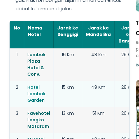
gas. Fisik rombongan dijamin aman dari encok
akibat kelamaan di jalan.
1
No
Nama
Jarak ke
Jarak ke
Jarak
Hotel
Senggigi
Mandalika
ke
Bangsal
R
p
1
Lombok
16 Km
48 Km
29 Km
a
Plaza
R
Hotel &
Conv.
2
Hotel
15 Km
49 Km
28 Km
Lombok
Garden
3
Favehotel
13 Km
51 Km
26 Km
Langko
Mataram