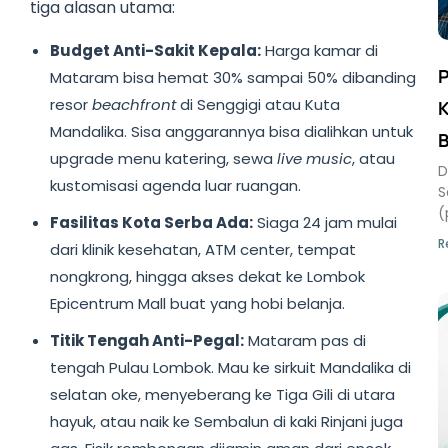
tiga alasan utama:
Budget Anti-Sakit Kepala:
Harga kamar di
P
Mataram bisa hemat 30% sampai 50% dibanding
resor
beachfront
di Senggigi atau Kuta
K
Mandalika. Sisa anggarannya bisa dialihkan untuk
B
upgrade menu katering, sewa
live music
, atau
D
kustomisasi agenda luar ruangan.
S
(
Fasilitas Kota Serba Ada:
Siaga 24 jam mulai
R
dari klinik kesehatan, ATM center, tempat
nongkrong, hingga akses dekat ke Lombok
Epicentrum Mall buat yang hobi belanja.
Titik Tengah Anti-Pegal:
Mataram pas di
tengah Pulau Lombok. Mau ke sirkuit Mandalika di
selatan oke, menyeberang ke Tiga Gili di utara
hayuk, atau naik ke Sembalun di kaki Rinjani juga