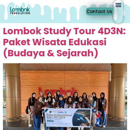
Contact Us
Lombok Study Tour 4D3N:
Paket Wisata Edukasi
(Budaya & Sejarah)